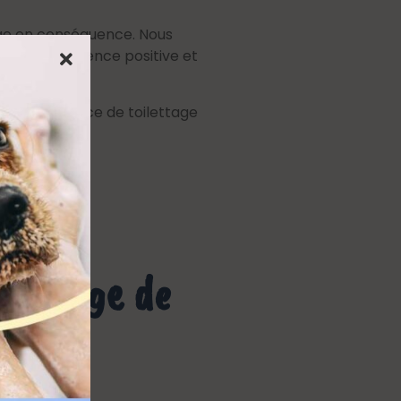
age en conséquence. Nous
r une expérience positive et
 une expérience de toilettage
lettage de