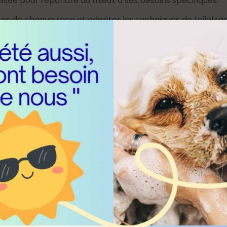
isée pour répondre au mieux à ses besoins spécifiques.
nces de chaque race et adapter les techniques de toilett
votre animal, c’est pourquoi nous nous efforçons de crée
confortable à chaque visite.
tre compagnon à quatre pattes, et laissez-nous lui offrir
elle et pleine d’amour au Salon de Martine
gnon de compagnie un Toi
Qualité