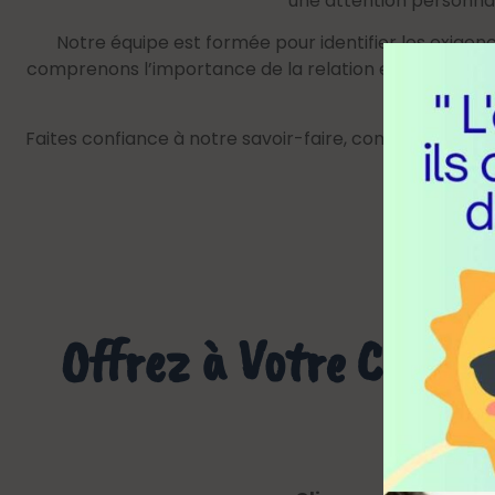
une attention personnal
Notre équipe est formée pour identifier les exige
comprenons l’importance de la relation entre vous et 
Faites confiance à notre savoir-faire, confiez-nous vo
exceptionn
Offrez à Votre Compa