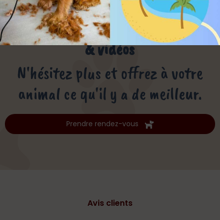
Découvrez notre travail en photos
& vidéos
N'hésitez plus et offrez à votre
animal ce qu'il y a de meilleur.
Prendre rendez-vous
Avis clients