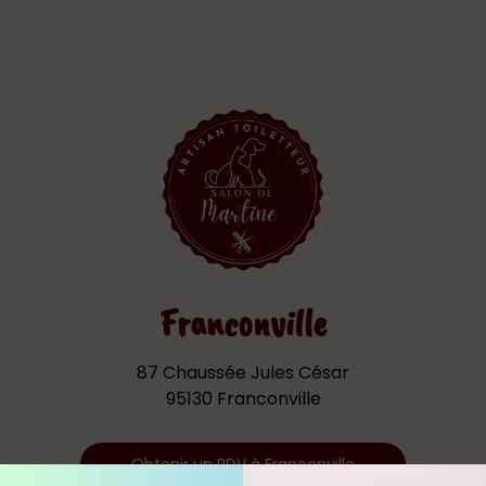
Franconville
87 Chaussée Jules César
95130 Franconville
Obtenir un RDV à Franconville