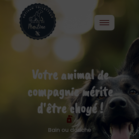
Le Salon de Martine –
Toiletteur
Votre animal de
compagnie mérite
d'être
choyé
!
Bain ou douche